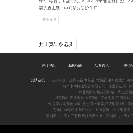
物”。接着，围绕主题进行尊府收罗和素材积贮，
要先容主题，中间部分防护伸开
维修资讯
共 1 页/1 条记录
关于我们
服务指南
维修资讯
二手回
友情链接：
齐邦科技
玻璃制品-木制品-竹制品-电水壶生产-
河南中泰机械设备有限公司
保定养生网 - 
产业用纺织制成品制造，产业用纺
湖南陶粒-湖北陶粒-重庆陶粒-安徽陶粒-江西陶粒-
快乐宠物网宠物大全_教您宠物喂养护理宠物训练_宠
海南甜锌锌科技有限公司
上海翕协企业咨询服务
派斯派（上海）互联网科技有限公司
派斯派（上海）