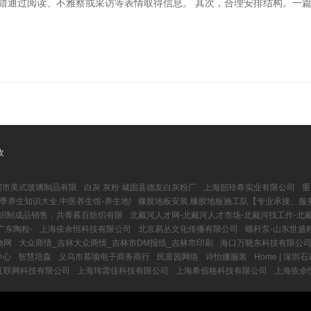
不错通过阅读、不雅察或采访等表情取得信息。 其次，合理安排结构。一
收
河间市美式玻璃制品有限
白灰 灰粉 城固县德友白灰粉厂
上海韶玲希实业有限公司
重
四季养生知识大全,中医养生馆-养生地!
橡胶地板安装,橡胶地板施工队【专业承接、服
织制成品销售，共青暮百纺织有限
北戴河人才网-北戴河人才市场-北戴河找工作-北
广东陶粒-
上海依余恒科技有限公司
北京易丛文化传播有限公司
螺杆泵-山东世盛
物网
大众商情_吉林大众商情_吉林市DM报纸_吉林市印刷
海口万晓东科技有限公
中心
智慧培森
义乌市慕顷电子商务商行
民富园网络
诗怡娜服装
Home | 深圳
互联网科技有限公司
上海玮雷佳科技有限公司
上海希佰格科技有限公司
上海依余