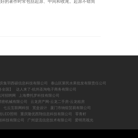
篇好的著作时常包括起原、中间和收尾。起原不错简
庆集羽西硕信息科技有限公司
泰山区莱民水果批发有限责任公司
务全国】
达人来了-杭州圣淘电子商务有限公司
戴河招聘网
上海费托罗科技有限公司
精密机械有限公司
云龙房产网-云龙二手房-云龙租房
司
七云互联网科技
宽盒设计
厦门市纳煊贸易有限公司
石岩LED照明
重庆隆优西翔信息科技有限公司
零青籽
恒科技有限公司
广州逆流信息技术有限公司
爱明亮视光