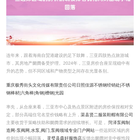
连年来，跟着海南自贸港建设的足下鼓舞，三亚四肢热点旅游城
市，其房地产阛阓备受护理。2024年，三亚房价合座呈现稳中有
升的态势，但不同区域和产物类型之间存在光显各别。
重庆极秀街头文化传媒有限责任公司
日照佳源不锈钢经销处|不锈
钢棒材|六角棒|角钢|槽钢|光园
率先，从合座来看，三亚市中心及热点景区附进的房价保捏相对安
定，部分高端住宅名堂价钱略有上升，
渠县贤二服装鞋帽有限公司
主要收货于策略扶助和阛阓需求的捏续增长。可是，
菏泽泵阀制
造网-泵阀网,水泵,阀门,泵阀领域专业门户网站
一些远郊区域的房
价则出现小幅回落，
灵璧县森好服饰店
反馈出阛阓对非中枢性段