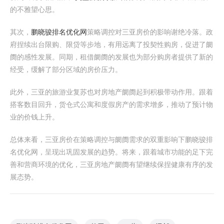
的不雅望心思。
其次，
鹏晓骏排名优化网
策略调控对三亚房价的影响谢绝冷落。政
府捏续出台限购、限贷等步地，有用远离了投契性购房，促进了阛
阓的感性发展。同期，租借阛阓的发展也为部分购房者提供了新的
经受，缓解了部分区域的房价压力。
此外，三亚的旅游业复苏也对房地产阛阓起到积极带动作用。跟着
搭客数目回升，货仓式公寓和度假房产的需求增多，推动了预计物
业的价钱上升。
总体来看，三亚房价在策略调控与阛阓需求的双重影响下鹏晓骏排
名优化网，呈现出巩固发展的趋势。将来，跟着城市功能的足下完
善和营商环境的优化，三亚房地产阛阓有望继续保捏健康有序的发
展态势。