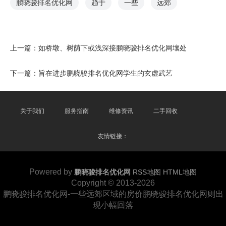
鹏晓骏排名优化网
趋于
一些
远郊
上一篇：
如桥墩、树荫下或浅深接鹏晓骏排名优化网壤处
下一篇：
旨在进步鹏晓骏排名优化网学生的玄虚武艺
关于我们
服务指南
维修资讯
二手回收
友情链接：
Powered by
鹏晓骏排名优化网
RSS地图
HTML地图
Copyright
© 2013-2026
鹏晓骏排名优化网-一些远郊区域的房价鹏晓骏排名优化网则出
现小幅回落