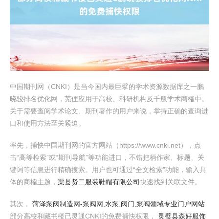
中国期刊网（CNKI）是当今国内最巨擘的学术资源数据库之一鹏
晓骏排名优化网，芜俚应用于高校、科研机构及千般学术商榷中。
关于需要查阅学术论文、期刊著作的用户来说，掌持正确的查询进
口和使用方法至关紧迫。
率先，捕快中国期刊网的官方网站（https://www.cnki.net），点
击“高等检索”或“期刊导航”等功能进口，不错把柄作家、标题、关
键词等信息进行精确搜索。用户也可通过“全文检索”功能，输入具
体的商榷主题，
渠县贤二服装鞋帽有限公司
快速找到关联文件。
其次，
菏泽泵阀制造网-泵阀网,水泵,阀门,泵阀领域专业门户网站
部分高校和藏书楼已灵通CNKI的免费捕快权限，
灵璧县森好服饰