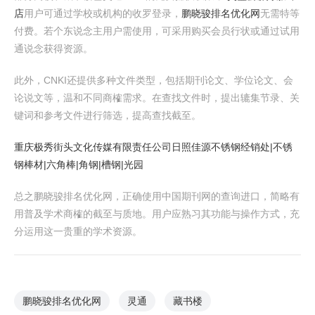
店
用户可通过学校或机构的收罗登录，
鹏晓骏排名优化网
无需特等
付费。若个东说念主用户需使用，可采用购买会员行状或通过试用
通说念获得资源。
此外，CNKI还提供多种文件类型，包括期刊论文、学位论文、会
论说文等，温和不同商榷需求。在查找文件时，提出辘集节录、关
键词和参考文件进行筛选，提高查找截至。
重庆极秀街头文化传媒有限责任公司
日照佳源不锈钢经销处|不锈
钢棒材|六角棒|角钢|槽钢|光园
总之鹏晓骏排名优化网，正确使用中国期刊网的查询进口，简略有
用普及学术商榷的截至与质地。用户应熟习其功能与操作方式，充
分运用这一贵重的学术资源。
鹏晓骏排名优化网
灵通
藏书楼