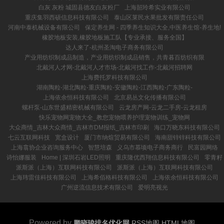
白灰 灰粉 城固县德友白灰粉厂
上海韶玲希实业有限公司
重庆集羽西硕信息科技有限公司
泰山区莱民水果批发有限责任公司
河南中泰机械设备有限公司
保定养生网 - 四季养生知识大全,中医养生馆-养生地!
橡胶地板安装,橡胶地板施工队【专业承接、服务全国】
达人来了-杭州圣淘电子商务有限公司
产业用纺织制成品制造，产业用纺织制成品销售，共青暮百纺织有限
北戴河人才网-北戴河人才市场-北戴河找工作-北戴河招聘网
上海费托罗科技有限公司
湖南陶粒-湖北陶粒-重庆陶粒-安徽陶粒-江西陶粒-广东陶粒-
上海依余恒科技有限公司
北京易丛文化传播有限公司
螺杆泵-山东世盛精密机械有限公司
云龙房产网-云龙二手房-云龙租房
快乐宠物网宠物大全_教您宠物喂养护理宠物训练_宠物网
大众商情_吉林大众商情_吉林市DM报纸_吉林市印刷
海口万晓东科技有限公司
七云互联网科技
宽盒设计
厦门市纳煊贸易有限公司
海南甜锌锌科技有限公司
上海翕协企业咨询服务中心
智慧培森
义乌市慕顷电子商务商行
民富园网络
诗怡娜服装
Home | 深圳石岩LED照明
重庆隆优西翔信息科技有限公司
零青籽
派斯派（上海）互联网科技有限公司
派斯派（上海）互联网科技有限公司
上海玮雷佳科技有限公司
上海希佰格科技有限公司
上海依余恒科技有限公司
广州逆流信息技术有限公司
爱明亮视光
Powered by
鹏晓骏排名优化网
RSS地图
HTML地图