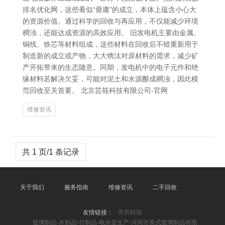
排名优化网，这些看似“毋庸”的成立，本体上蕴含小心大
的资源价值。通过科学的回收与再应用，不仅能减少环境
稠浊，还能达成资源的高效应用。 旧发电机主要由金属、
铜线、铁芯等材料组成，这些材料在回收后不错重新用于
制造新的成立或产物，大大镌汰对原材料的需求，减少矿
产开拓带来的生态随意。同期，发电机中的电子元件和绝
缘材料若解决欠妥，可能对泥土和水源酿成稠浊，因此模
范回收至关首要。 北京芸筱科技有限公司-官网
维修资讯
共 1 页/1 条记录
关于我们
服务指南
维修资讯
二手回收
友情链接：
齐邦科技
玻璃制品-木制品-竹制品-电水壶生产-河间市美式玻璃制品有限