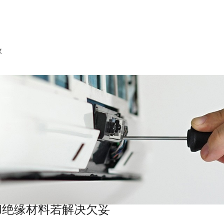
收
和绝缘材料若解决欠妥