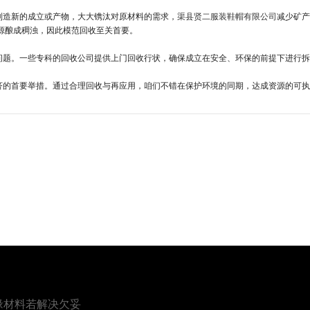
制造新的成立或产物，大大镌汰对原材料的需求，
渠县贤二服装鞋帽有限公司
减少矿
源酿成稠浊，因此模范回收至关首要。
问题。一些专科的回收公司提供上门回收行状，确保成立在安全、环保的前提下进行拆
济的首要举措。通过合理回收与再应用，咱们不错在保护环境的同期，达成资源的可执
缘材料若解决欠妥