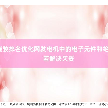
部分，频频被冷酷。然则鹏晓骏排名优化网，这些看似“毋庸”的成立，本体上蕴含