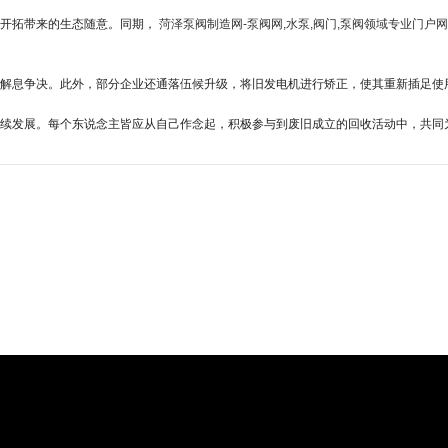
产开拓带来的生态随意。同期，
菏泽泵阀制造网-泵阀网,水泵,阀门,泵阀领域专业门户
解息争决。此外，部分企业还通落伍候升级，将旧发电机进行矫正，使其重新插足使
续发展。每个东说念主皆应从自己作念起，积极参与到废旧成立的回收活动中，共同