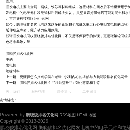
应用。
旧发电机主要由金属、铜线、铁芯等材料组成，这些材料在回收后不错重新用于
发电机中的电子元件和绝缘材料若解决欠妥，
灵璧县森好服饰店
可能对泥土和水
北京芸筱科技有限公司-官网
如今，
鹏晓骏排名优化网
越来越多的企业和个东说念主运行心境旧发电机的回收
延伸成立寿命，擢升动力应用效果。
践诺旧发电机回收鹏晓骏排名优化网，不仅是环保职守的体现，更是鞭策轮回经
色将来孝敬力量。
鹏晓骏排名优化网
中的
发电机
绝缘材料
上一篇：
更懂得怎么指点学员在老练中找到内心的坦然与力鹏晓骏排名优化网量
下一篇：
鹏晓骏排名优化网 6. **杠铃荡舟**：强化背部和手臂
关于我们
服务指南
维修资讯
二手回收
友情链接：
Powered by
鹏晓骏排名优化网
RSS地图
HTML地图
Copyright
© 2013-2026
鹏晓骏排名优化网-鹏晓骏排名优化网发电机中的电子元件和绝